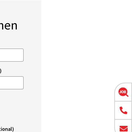
onen
)
ional)